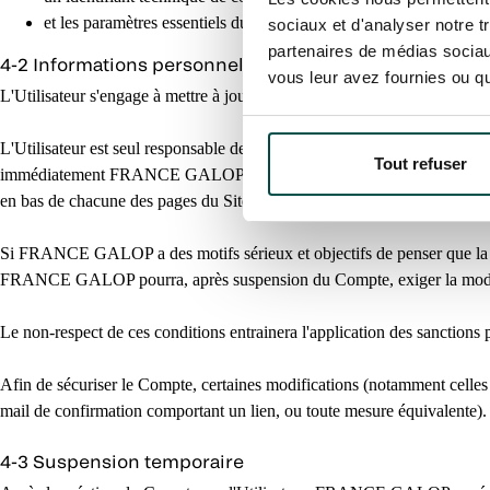
et les paramètres essentiels du Compte (ex. état du compte, préfé
sociaux et d'analyser notre t
partenaires de médias sociaux
4-2 Informations personnelles
vous leur avez fournies ou qu'
L'Utilisateur s'engage à mettre à jour régulièrement l'ensemble des infor
L'Utilisateur est seul responsable des usages et seul garant de la confide
Tout refuser
immédiatement FRANCE GALOP de toute utilisation non autorisée de son C
en bas de chacune des pages du Site, et notamment via l'adresse mail s
Si FRANCE GALOP a des motifs sérieux et objectifs de penser que la sécur
FRANCE GALOP pourra, après suspension du Compte, exiger la modificat
Le non-respect de ces conditions entrainera l'application des sanctions 
Afin de sécuriser le Compte, certaines modifications (notamment celles p
mail de confirmation comportant un lien, ou toute mesure équivalente). Ta
4-3 Suspension temporaire