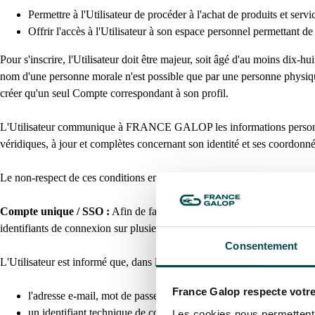
Permettre à l'Utilisateur de procéder à l'achat de produits et 
Offrir l'accès à l'Utilisateur à son espace personnel permettant
Pour s'inscrire, l'Utilisateur doit être majeur, soit âgé d'au moins dix-h
nom d'une personne morale n'est possible que par une personne physique
créer qu'un seul Compte correspondant à son profil.
L'Utilisateur communique à FRANCE GALOP les informations personnell
véridiques, à jour et complètes concernant son identité et ses coordonné
Le non-respect de ces conditions entrainera l'application des sanctions 
Compte unique / SSO :
Afin de faciliter l'accès aux différents sit
identifiants de connexion sur plusieurs environnements, notamment (i)
Consentement
L'Utilisateur est informé que, dans le cadre de ce compte unique, certai
France Galop respecte votre
l'adresse e-mail, mot de passe et civilité,
un identifiant technique de compte
Les cookies nous permettent d