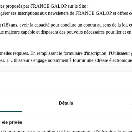
services proposés par FRANCE GALOP sur le Site ;
 de gérer ses inscriptions aux newsletters de FRANCE GALOP et offres c
uit (18) ans, avoir la capacité pour conclure un contrat au sens de la loi
 majeure capable et disposant des pouvoirs nécessaires pour lier et en
es requises. En remplissant le formulaire d'inscription, l'Utilisate
es. L'Utilisateur s'engage notamment à fournir une adresse électronique 
prévues sous les sections « 4.3 Suspension temporaire » et « 4.4 Désinscr
es internet opérés par FRANCE GALOP, FRANCE GALOP met en place un co
 www.france-galop.com et (ii) www.francegalop-live.com (ci-après ense
Détails
nes données strictement nécessaires à la gestion du Compte et à l'authen
 vie privée
e personnaliser le contenu et les annonces, d'offrir des fonctio