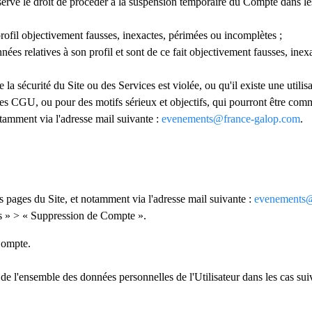
ve le droit de procéder à la suspension temporaire du Compte dans les
 profil objectivement fausses, inexactes, périmées ou incomplètes ;
nnées relatives à son profil et sont de ce fait objectivement fausses, ine
écurité du Site ou des Services est violée, ou qu'il existe une utilisat
ntes CGU, ou pour des motifs sérieux et objectifs, qui pourront être com
tamment via l'adresse mail suivante :
evenements@france-galop.com
.
s pages du Site, et notamment via l'adresse mail suivante :
evenements@
s » > « Suppression de Compte ».
 Compte.
'ensemble des données personnelles de l'Utilisateur dans les cas suiv