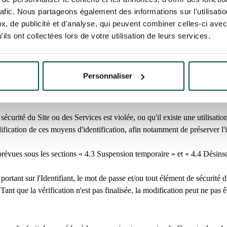
rences de communication lorsque l'Utilisateur les a exprimées).
rafic. Nous partageons également des informations sur l'utilisati
, de publicité et d'analyse, qui peuvent combiner celles-ci avec
ils ont collectées lors de votre utilisation de leurs services.
mations relatives à son profil, afin de préserver leur exactitude.
ntialité de ses identifiants (adresse électronique et mot de passe), ainsi
Personnaliser
ompte, et de toute atteinte à la confidentialité et à la sécurité de se
uivante :
evenements@france-galop.com
.
ité du Site ou des Services est violée, ou qu'il existe une utilisation 
ion de ces moyens d'identification, afin notamment de préserver l'int
prévues sous les sections « 4.3 Suspension temporaire » et « 4.4 Désinscr
ortant sur l'Identifiant, le mot de passe et/ou tout élément de sécurité 
nt que la vérification n'est pas finalisée, la modification peut ne pas ê