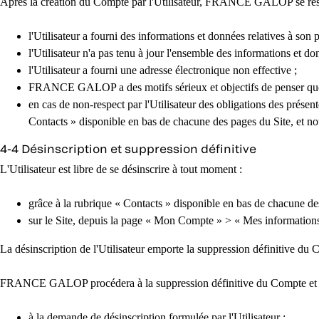
Après la création du Compte par l'Utilisateur, FRANCE GALOP se réser
l'Utilisateur a fourni des informations et données relatives à son
l'Utilisateur n'a pas tenu à jour l'ensemble des informations et do
l'Utilisateur a fourni une adresse électronique non effective ;
FRANCE GALOP a des motifs sérieux et objectifs de penser que la s
en cas de non-respect par l'Utilisateur des obligations des prése
Contacts » disponible en bas de chacune des pages du Site, et no
4-4 Désinscription et suppression définitive
L'Utilisateur est libre de se désinscrire à tout moment :
grâce à la rubrique « Contacts » disponible en bas de chacune de
sur le Site, depuis la page « Mon Compte » > « Mes information
La désinscription de l'Utilisateur emporte la suppression définitive du
FRANCE GALOP procédera à la suppression définitive du Compte et de l
à la demande de désinscription formulée par l'Utilisateur ;