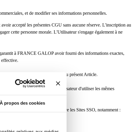
ommerciales, et de modifier ses informations personnelles.
, et avoir accepté les présentes CGU sans aucune réserve. L'inscription au
gager cette personne morale. L'Utilisateur s'engage également à ne
ur garantit à FRANCE GALOP avoir fourni des informations exactes,
effective.
iption et suppression définitive » du présent Article.
mpte unique permettant à l'Utilisateur d'utiliser les mêmes
mble les « Sites SSO »).
À propos des cookies
tification peuvent être partagées entre les Sites SSO, notamment :
nnalités relatives aux médias