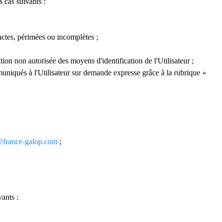
 cas suivants :
xactes, périmées ou incomplètes ;
ion non autorisée des moyens d'identification de l'Utilisateur ;
muniqués à l'Utilisateur sur demande expresse grâce à la rubrique «
france-galop.com
;
ants :