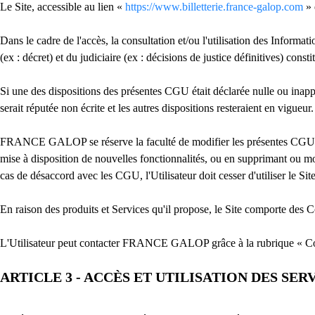
Le Site, accessible au lien «
https://www.billetterie.france-galop.com
» 
Dans le cadre de l'accès, la consultation et/ou l'utilisation des Informati
(ex : décret) et du judiciaire (ex : décisions de justice définitives) co
Si une des dispositions des présentes CGU était déclarée nulle ou inappli
serait réputée non écrite et les autres dispositions resteraient en vigueur.
FRANCE GALOP se réserve la faculté de modifier les présentes CGU à to
mise à disposition de nouvelles fonctionnalités, ou en supprimant ou mo
cas de désaccord avec les CGU, l'Utilisateur doit cesser d'utiliser le Site
En raison des produits et Services qu'il propose, le Site comporte des 
L'Utilisateur peut contacter FRANCE GALOP grâce à la rubrique « Cont
ARTICLE 3 - ACCÈS ET UTILISATION DES SE