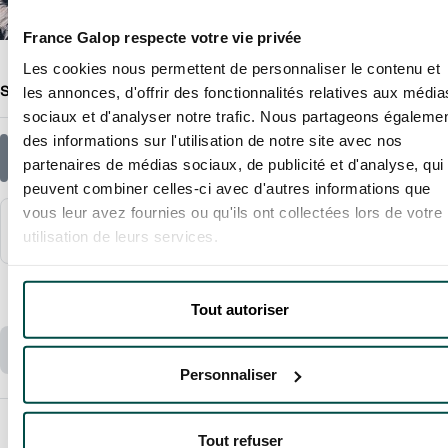
France Galop respecte votre vie privée
Les cookies nous permettent de personnaliser le contenu et
Sélectionnez une quantité
(
10
billets max.)
les annonces, d'offrir des fonctionnalités relatives aux média
sociaux et d'analyser notre trafic. Nous partageons égaleme
des informations sur l'utilisation de notre site avec nos
BRASSERIE
239 €
partenaires de médias sociaux, de publicité et d'analyse, qui
PARISLONGCHAMP
peuvent combiner celles-ci avec d'autres informations que
vous leur avez fournies ou qu'ils ont collectées lors de votre
HOSPITALITE WEB
239 €
utilisation de leurs services.
–
Total :
Tout autoriser
Ajouter mes places au panier
Personnaliser
Tout refuser