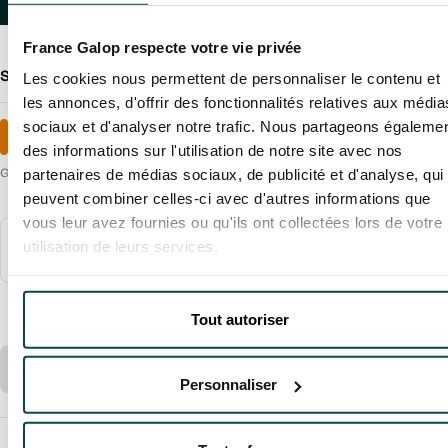
France Galop respecte votre vie privée
Sélectionnez une quantité
(
10
billets max.)
Les cookies nous permettent de personnaliser le contenu et
les annonces, d'offrir des fonctionnalités relatives aux média
sociaux et d'analyser notre trafic. Nous partageons égaleme
ENTRÉE GÉNÉRALE
149 €
des informations sur l'utilisation de notre site avec nos
Gratuite pour les moins de 12 ans, à retirer aux entrées de l'hippodrome
partenaires de médias sociaux, de publicité et d'analyse, qui
peuvent combiner celles-ci avec d'autres informations que
vous leur avez fournies ou qu'ils ont collectées lors de votre
utilisation de leurs services.
PASS ANNUEL - NORMAL
149 €
–
Total :
Tout autoriser
Ajouter mes places au panier
Personnaliser