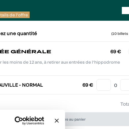
ails de l'offre
ez une quantité
(
10
billets
ÉE GÉNÉRALE
69 €
r les moins de 12 ans, à retirer aux entrées de l'hippodrome
AUVILLE - NORMAL
69 €
Tota
Ajouter mes places au panier